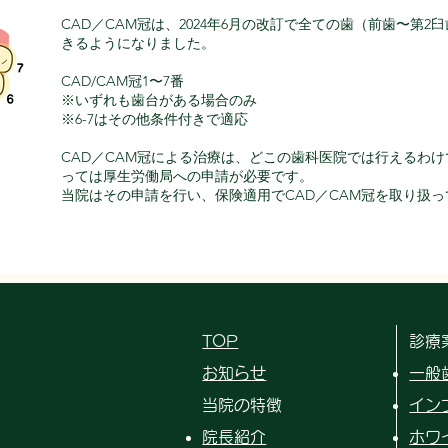
CAD／CAM冠は、2024年6月の改訂で全ての歯（前歯〜第
きるようになりました。
CAD/CAM冠1〜7番
※いずれも歯台がある場合のみ
※6-7はその他条件付きで適応
CAD／CAM冠による治療は、どこの歯科医院では行えるわ
っては厚生労働局への申請が必要です。
当院はその申請を行い、保険適用でCAD／CAM冠を取り扱
TOP
​診療
​お知らせ
一般
当院の特徴
イン
院長紹介
ホワ