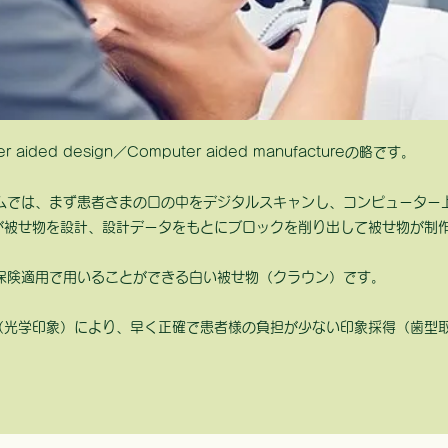
aided design／Computer aided manufactureの略です。
テムでは、まず患者さまの口の中をデジタルスキャンし、コンピューター
が被せ物を設計、設計データをもとにブロックを削り出して被せ物が制
に保険適用で用いることができる白い被せ物（クラウン）です。
ー（光学印象）により、早く正確で患者様の負担が少ない印象採得（歯型