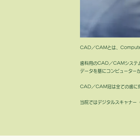
CAD／CAMとは、Computer 
歯科用のCAD／CAMシス
データを基にコンピューター
CAD／CAM冠は全ての歯
​当院ではデジタルスキャナ